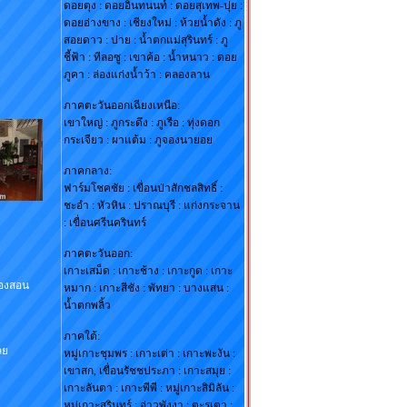
ดอยตุง : ดอยอินทนนท์ : ดอยสุเทพ-ปุย :
ดอยอ่างขาง : เชียงใหม่ : ห้วยน้ำดัง : ภู
สอยดาว : ปาย : น้ำตกแม่สุรินทร์ : ภู
ชี้ฟ้า : ทีลอซู : เขาค้อ : น้ำหนาว : ดอย
ภูคา : ล่องแก่งน้ำว้า : คลองลาน
ภาคตะวันออกเฉียงเหนือ:
เขาใหญ่ : ภูกระดึง : ภูเรือ : ทุ่งดอก
กระเจียว : ผาแต้ม : ภูจองนายอย
ภาคกลาง:
ฟาร์มโชคชัย : เขื่อนป่าสักชลสิทธิ์ :
ชะอำ : หัวหิน : ปราณบุรี : แก่งกระจาน
: เขื่อนศรีนครินทร์
ภาคตะวันออก:
เกาะเสม็ด : เกาะช้าง : เกาะกูด : เกาะ
่องสอน
หมาก : เกาะสีชัง : พัทยา : บางแสน :
น้ำตกพลิ้ว
ภาคใต้:
ลย
หมู่เกาะชุมพร : เกาะเต่า : เกาะพะงัน :
เขาสก, เขื่อนรัชชประภา : เกาะสมุย :
เกาะลันตา : เกาะพีพี : หมู่เกาะสิมิลัน :
หมู่เกาะสุรินทร์ : อ่าวพังงา : ตะรุเตา :