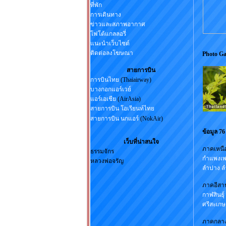
ที่พัก
การเดินทาง
ข่าวและสภาพอากาศ
โฟโต้แกลลอรี่
แนะนำเว็บไซต์
ติดต่อลงโฆษณา
P
สายการบิน
การบินไทย
(Thaiairway)
บางกอกแอร์เวย์
แอร์เอเชีย
(AirAsia)
สายการบิน โอเรียนท์ไทย
สายการบิน นกแอร์
(NokAir)
ข้อมูล 76
เว็บที่น่าสนใจ
ภาคเหนื
ธรรมจักร
กำแพงเ
หลวงพ่อจรัญ
ลำปาง
ล
ภาคอีสา
กาฬสินธุ์
ศรีสะเกษ
ภาคกลาง