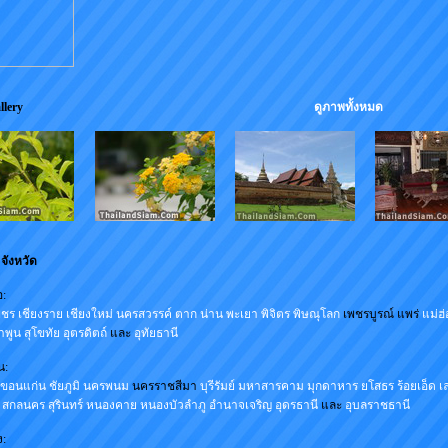
hoto Gallery
ดูภาพทั้งหมด
 จังหวัด
อ:
พชร
เชียงราย
เชียงใหม่
นครสวรรค์
ตาก
น่าน
พะเยา
พิจิตร
พิษณุโลก
เพชรบูรณ์ แพร่
แม่ฮ
ำพูน
สุโขทัย
อุตรดิตถ์
และ
อุทัยธานี
น:
ขอนแก่น
ชัยภูมิ
นครพนม
นครราชสีมา
บุรีรัมย์
มหาสารคาม
มุกดาหาร
ยโสธร
ร้อยเอ็ด
เ
สกลนคร
สุรินทร์
หนองคาย
หนองบัวลำภู
อำนาจเจริญ
อุดรธานี
และ
อุบลราชธานี
: