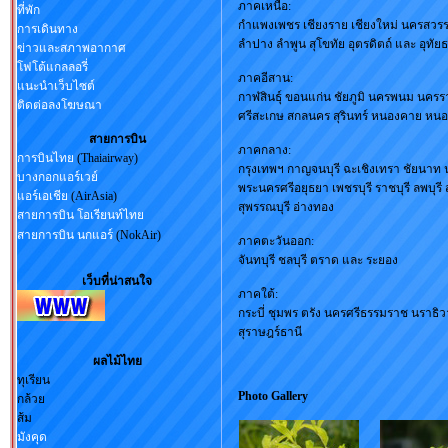
ภาคเหนือ:
ที่พัก
กำแพงเพชร เชียงราย เชียงใหม่ นครสวรรค
การเดินทาง
ลำปาง ลำพูน สุโขทัย อุตรดิตถ์ และ อุทัยธ
ข่าวและสภาพอากาศ
โฟโต้แกลลอรี่
ภาคอีสาน:
แนะนำเว็บไซต์
กาฬสินธุ์ ขอนแก่น ชัยภูมิ นครพนม นครร
ติดต่อลงโฆษณา
ศรีสะเกษ สกลนคร สุรินทร์ หนองคาย หนอ
สายการบิน
ภาคกลาง:
การบินไทย
(Thaiairway)
กรุงเทพฯ กาญจนบุรี ฉะเชิงเทรา ชัยนาท 
บางกอกแอร์เวย์
พระนครศรีอยุธยา เพชรบุรี ราชบุรี ลพบุรี
แอร์เอเชีย
(AirAsia)
สุพรรณบุรี อ่างทอง
สายการบิน โอเรียนท์ไทย
สายการบิน นกแอร์
(NokAir)
ภาคตะวันออก:
จันทบุรี ชลบุรี ตราด และ ระยอง
เว็บที่น่าสนใจ
ภาคใต้:
กระบี่ ชุมพร ตรัง นครศรีธรรมราช นราธิว
สุราษฎร์ธานี
ผลไม้ไทย
ทุเรียน
Photo G
กล้วย
ส้ม
มังคุด